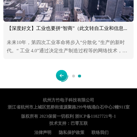
【深度好文】工业也要拼“智商”（此文转自工业和信息化部国际经济技术合作中心王喜文）
未来10年，第四次工业革命将步入“分散化 ”生产的新时
代。“ 工业 4.0”通过决定生产制造过程等的网络技术，实
现智能制造，进行实时管理 。智能制造中的生产设备具
有感知、分析、决策、控制等功能，是先进制造技术 、
信息技术的集成和深度融合。智能生产过程中传感器、智
能诊断和管理系统通过网络互联，使得由程序控制上升到
智能控制，从而制造工艺能够根据制造环境和制造过程的
变化，进行实时优化，提升产品的质量和生产效率。
杭州方竹电子科技有限公司
浙江省杭州市上城区笕桥街道源聚路299号钱涌白石中心2幢911室
版权所有 2023保留一切权利
浙ICP备11027721号-1
技术支持：
巴零互联
法律声明
隐私保护政策
联络我们