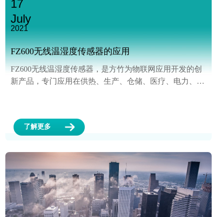
17
July
2021
FZ600无线温湿度传感器的应用
FZ600无线温湿度传感器，是方竹为物联网应用开发的创
新产品，专门应用在供热、生产、仓储、医疗、电力、机
房、农业等场景设计的室内温湿度采集无线物联网终端。
采用高精度温湿度传感器，带网络时钟，大屏数显；集成
NB-IoT无线，MQTT协议接入阿里物联网平台；超低功耗
了解更多
设计，内置锂电；无需布线，工程零安装。