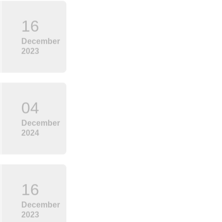
16
December
2023
04
December
2024
16