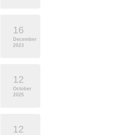
December
2023
16
December
2023
12
October
2025